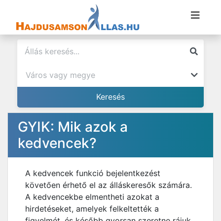
GYIK: Mik azok a
kedvencek?
A kedvencek funkció bejelentkezést
követően érhető el az álláskeresők számára.
A kedvencekbe elmentheti azokat a
hirdetéseket, amelyek felkeltették a
figyelmét, és később gyorsan szeretne rájuk